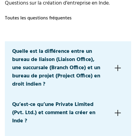
Questions sur la création d’entreprise en Inde.
Toutes les questions fréquentes
Quelle est la différence entre un
bureau de liaison (Liaison Office),
une succursale (Branch Office) et un
bureau de projet (Project Office) en
droit indien ?
Ces trois formes juridiques sont considérées en Inde
Qu’est-ce qu’une Private Limited
comme des extensions d’une société étrangère. La
(Pvt. Ltd.) et comment la créer en
société mère est donc légalement responsable des
activités de toutes les structures locales. Il existe de
Inde ?
légères différences entre ces trois formes. Un bureau
de liaison ne peut être impliqué que dans des
Une Private Limited (Pvt. Ltd.) est une société à