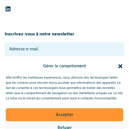
Inscrivez-vous à notre newsletter
En vous inscrivant, vous acceptez nos conditions générales. Consultez notre
Gérer le consentement
politique de confidentialité en bas de cette page.
*
Envoyer
Afin d’offrir les meilleures expériences, nous utilisons des technologies telles
que les cookies pour stocker et/ou accéder aux informations des appareils. Le
fait de consentir à ces technologies nous permettra de traiter des données
telles que le comportement de navigation ou des identifiants uniques sur ce site.
This site is protected by reCAPTCHA and the Google
Privacy Policy
Le refus ou le retrait du consentement peut nuire à certaines fonctionnalités.
and
Terms of Service
apply.
Accepter
2025 © IndiaConnected
Refuser