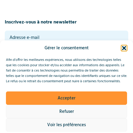
Inscrivez-vous à notre newsletter
Gérer le consentement
En vous inscrivant, vous acceptez nos conditions générales. Consultez notre
politique de confidentialité en bas de cette page.
*
Afin d’offrir les meilleures expériences, nous utilisons des technologies telles
Envoyer
que les cookies pour stocker et/ou accéder aux informations des appareils. Le
fait de consentir à ces technologies nous permettra de traiter des données
telles que le comportement de navigation ou des identifiants uniques sur ce site.
This site is protected by reCAPTCHA and the Google
Privacy Policy
Le refus ou le retrait du consentement peut nuire à certaines fonctionnalités.
and
Terms of Service
apply.
Accepter
2025 © IndiaConnected
Refuser
Politique de confidentialité
Voir les préférences
Site web par Upside