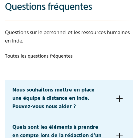
Questions fréquentes
Questions sur le personnel et les ressources humaines
en Inde.
Toutes les questions fréquentes
Nous souhaitons mettre en place
une équipe à distance en Inde.
Pouvez-vous nous aider ?
Certainement. IndiaConnected dispose d’une équipe
Quels sont les éléments à prendre
de recrutement interne capable de recruter et de
en compte lors de la rédaction d’un
sélectionner vos futurs collaborateurs. Si vous ne